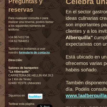
Celebra un
Preguntas y
reservas
En el sector gastro
ideas culinarias cre
Para cualquier consulta o para
realizar una reserva, podéis llamar
son importantes par
a los siguientes números de
teléfono:
clientes y a los inv
Alberquilla"
cumple
+34 967431736
+34 627684851
expectativas con un
También os invitamos a usar
nuestro
formulario de contacto
.
Está ubicado en un 
Dirección:
ofrecemos varias p
Salones de banquetes
habéis soñado.
"La Alberquilla"
CARRETERA DE HELLIN KM 28,5
(a 2 Km de Yeste)
También disponemos
02480 YESTE (Albacete)
día. Podéis consul
www.laalberquilla
Síguenos en:
Twittear esta página