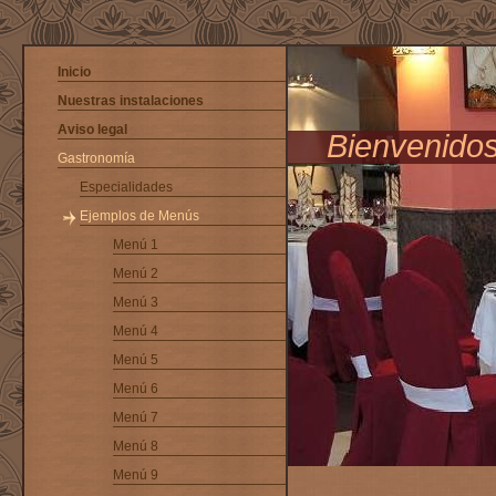
Inicio
Nuestras instalaciones
Aviso legal
Bienvenidos
Gastronomía
Especialidades
Ejemplos de Menús
Menú 1
Menú 2
Menú 3
Menú 4
Menú 5
Menú 6
Menú 7
Menú 8
Menú 9