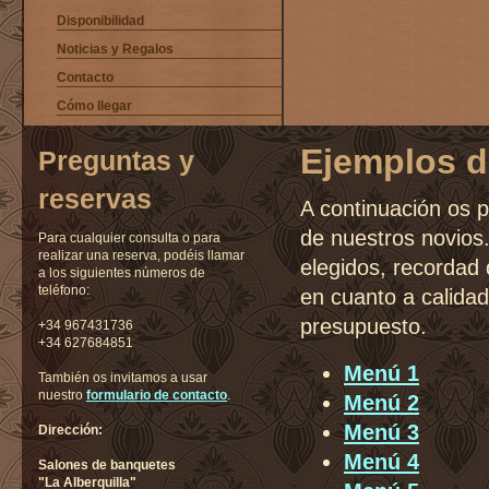
Disponibilidad
Noticias y Regalos
Contacto
Cómo llegar
Ejemplos 
Preguntas y
reservas
A continuación os
de nuestros novios.
Para cualquier consulta o para
realizar una reserva, podéis llamar
elegidos, recordad
a los siguientes números de
teléfono:
en cuanto a calida
presupuesto.
+34 967431736
+34 627684851
Menú 1
También os invitamos a usar
nuestro
formulario de contacto
.
Menú 2
Menú 3
Dirección:
Menú 4
Salones de banquetes
"La Alberquilla"