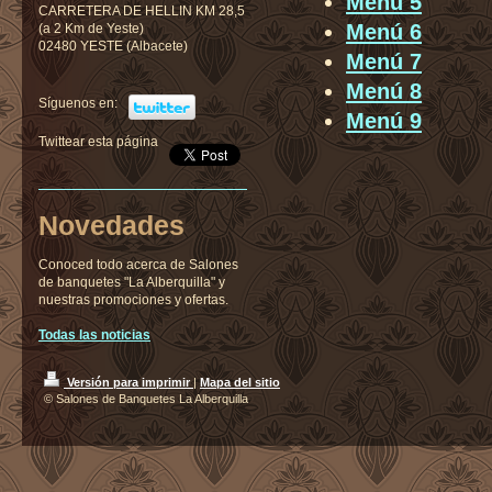
Menú 5
CARRETERA DE HELLIN KM 28,5
Menú 6
(a 2 Km de Yeste)
02480 YESTE (Albacete)
Menú 7
Menú 8
Síguenos en:
Menú 9
Twittear esta página
Novedades
Conoced todo acerca de Salones
de banquetes "La Alberquilla" y
nuestras promociones y ofertas.
Todas las noticias
Versión para imprimir
|
Mapa del sitio
© Salones de Banquetes La Alberquilla